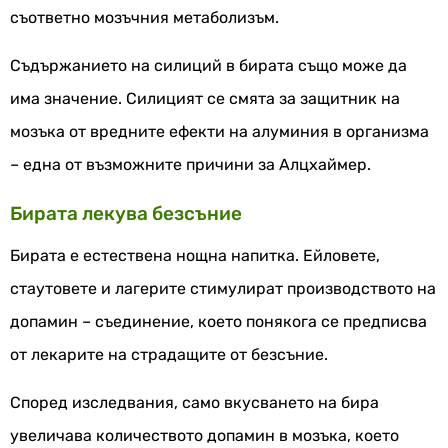
съответно мозъчния метаболизъм.
Съдържанието на силиций в бирата също може да
има значение. Силицият се смята за защитник на
мозъка от вредните ефекти на алуминия в организма
– една от възможните причини за Алцхаймер.
Бирата лекува безсъние
Бирата е естествена нощна напитка. Ейловете,
стаутовете и лагерите стимулират производството на
допамин – съединение, което понякога се предписва
от лекарите на страдащите от безсъние.
Според изследвания, само вкусването на бира
увеличава количеството допамин в мозъка, което