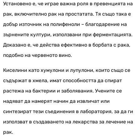
Установено е, че играе важна роля в превенцията на
рак, включително рак на простатата. Тя също така е
добър източник на полифеноли – благодарение на
зърнените култури, използвани при ферментацията.
Доказано е, че действа ефективно в борбата с рака,
подобно на червеното вино.
Киселини като хумулони и лупулони, които също се
съдържат в хмела, имат способността да спират
растежа на бактерии и заболявания. Учените се
надяват да намерят начин да извличат или
синтезират тези съединения в лаборатория, за да ги
използват в създаването на лекарства за лечение на
рак.