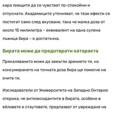
кара пиещите да се чувстват по-спокойни и
отпуснати. Академиците уточняват, че тези ефекти се
постигат само след вкусване, така че малка доза от
около 15 милилитра – еквивалент на една супена
лъжица бира – е достатъчна.
Бирата може да предотврати катаракта
Прекаляването може да замъгли зрението ти, но
консумирането на точната доза бира ще помогне на
очите ти.
Изследователи от Университета на Западно Онтарио
откриха, че антиоксидантите в бирата, особено в
ейловете и стаутовете, предпазват от увреждане на