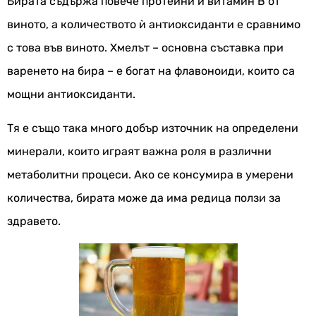
Бирата съдържа повече протеини и витамин B от
виното, а количеството ѝ антиоксиданти е сравнимо
с това във виното. Хмелът – основна съставка при
варенето на бира – е богат на флавоноиди, които са
мощни антиоксиданти.
Тя е също така много добър източник на определени
минерали, които играят важна роля в различни
метаболитни процеси. Ако се консумира в умерени
количества, бирата може да има редица ползи за
здравето.