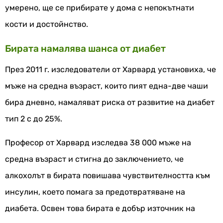
умерено, ще се прибирате у дома с непокътнати
кости и достойнство.
Бирата намалява шанса от диабет
През 2011 г. изследователи от Харвард установиха, че
мъже на средна възраст, които пият една-две чаши
бира дневно, намаляват риска от развитие на диабет
тип 2 с до 25%.
Професор от Харвард изследва 38 000 мъже на
средна възраст и стигна до заключението, че
алкохолът в бирата повишава чувствителността към
инсулин, което помага за предотвратяване на
диабета. Освен това бирата е добър източник на