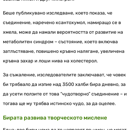
Беше публикувано изследване, което показа, че
съединение, наречено ксантохумол, намиращо се в
хмела, може да намали вероятността от развитие на
метаболитен синдром – състояние, което включва
затлъстяване, повишено кръвно налягане, увеличена
кръвна захар и лоши нива на холестерол.
За съжаление, изследователите заключават, че човек
би трябвало да изпие над 3500 халби бира дневно, за
да усети ползите от това “чудотворно” съединение – и
тогава ще му трябва истинско чудо, за да оцелее.
Бирата развива творческото мислене
Една-две бири няма да те направят по-умен, но могат