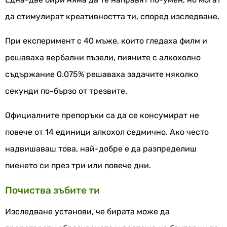
да стимулират креативността ти, според изследване.
При експеримент с 40 мъже, които гледаха филм и
решаваха вербални пъзели, пияните с алкохолно
съдържание 0.075% решаваха задачите няколко
секунди по-бързо от трезвите.
Официалните препоръки са да се консумират не
повече от 14 единици алкохол седмично. Ако често
надвишаваш това, най-добре е да разпределиш
пиенето си през три или повече дни.
Почиства зъбите ти
Изследване установи, че бирата може да