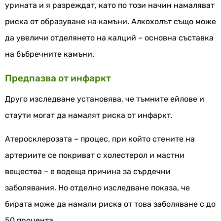
урината и я разреждат, като по този начин намаляват
риска от образуване на камъни. Алкохолът също може
да увеличи отделянето на калций – основна съставка
на бъбречните камъни.
Предпазва от инфаркт
Друго изследване установява, че тъмните ейлове и
стаути могат да намалят риска от инфаркт.
Атеросклерозата – процес, при който стените на
артериите се покриват с холестерол и мастни
вещества – е водеща причина за сърдечни
заболявания. Но отделно изследване показа, че
бирата може да намали риска от това заболяване с до
50 процента.