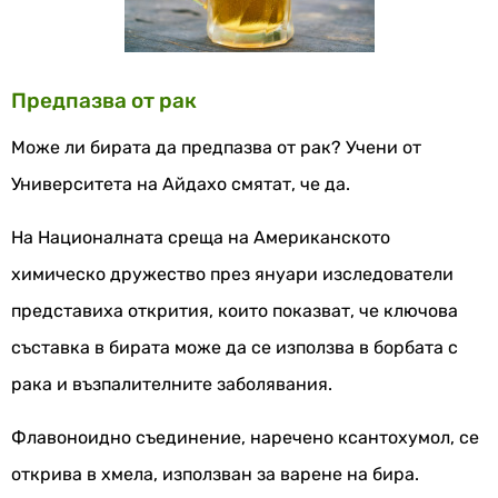
Предпазва от рак
Може ли бирата да предпазва от рак? Учени от
Университета на Айдахо смятат, че да.
На Националната среща на Американското
химическо дружество през януари изследователи
представиха открития, които показват, че ключова
съставка в бирата може да се използва в борбата с
рака и възпалителните заболявания.
Флавоноидно съединение, наречено ксантохумол, се
открива в хмела, използван за варене на бира.