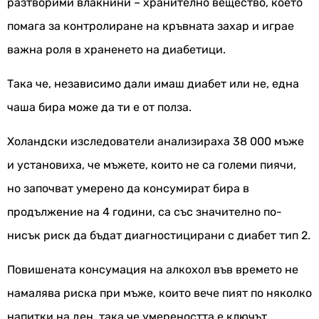
разтворими влакнини – хранително вещество, което
помага за контролиране на кръвната захар и играе
важна роля в храненето на диабетици.
Така че, независимо дали имаш диабет или не, една
чаша бира може да ти е от полза.
Холандски изследователи анализираха 38 000 мъже
и установиха, че мъжете, които не са големи пиячи,
но започват умерено да консумират бира в
продължение на 4 години, са със значително по-
нисък риск да бъдат диагностицирани с диабет тип 2.
Повишената консумация на алкохол във времето не
намалява риска при мъже, които вече пият по няколко
напитки на ден, така че умереността е ключът.