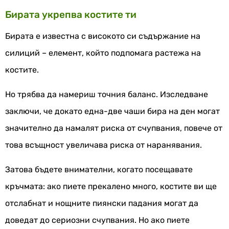
Бирата укрепва костите ти
Бирата е известна с високото си съдържание на
силиций – елемент, който подпомага растежа на
костите.
Но трябва да намериш точния баланс. Изследване
заключи, че докато една-две чаши бира на ден могат
значително да намалят риска от счупвания, повече от
това всъщност увеличава риска от наранявания.
Затова бъдете внимателни, когато посещавате
кръчмата: ако пиете прекалено много, костите ви ще
отслабнат и нощните пиянски падания могат да
доведат до сериозни счупвания. Но ако пиете