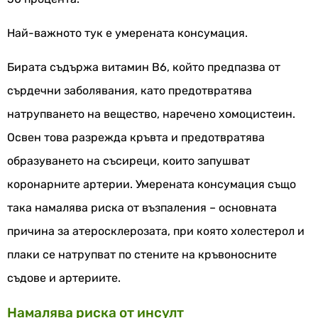
Най-важното тук е умерената консумация.
Бирата съдържа витамин B6, който предпазва от
сърдечни заболявания, като предотвратява
натрупването на вещество, наречено хомоцистеин.
Освен това разрежда кръвта и предотвратява
образуването на съсиреци, които запушват
коронарните артерии. Умерената консумация също
така намалява риска от възпаления – основната
причина за атеросклерозата, при която холестерол и
плаки се натрупват по стените на кръвоносните
съдове и артериите.
Намалява риска от инсулт