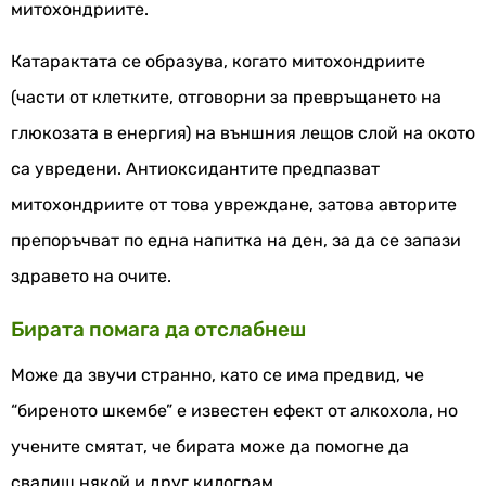
митохондриите.
Катарактата се образува, когато митохондриите
(части от клетките, отговорни за превръщането на
глюкозата в енергия) на външния лещов слой на окото
са увредени. Антиоксидантите предпазват
митохондриите от това увреждане, затова авторите
препоръчват по една напитка на ден, за да се запази
здравето на очите.
Бирата помага да отслабнеш
Може да звучи странно, като се има предвид, че
“биреното шкембе” е известен ефект от алкохола, но
учените смятат, че бирата може да помогне да
свалиш някой и друг килограм.