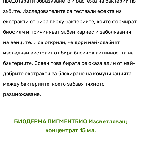
предотврати образуването и растежа на бактерии по
зъбите. Изследователите са тествали ефекта на
екстракти от бира върху бактериите, които формират
биофилм и причиняват зъбен кариес и заболявания
на венците, и са открили, че дори най-слабият
изследван екстракт от бира блокира активността на
бактериите. Освен това бирата се оказа един от най-
добрите екстракти за блокиране на комуникацията
между бактериите, което забавя тяхното
размножаване.
БИОДЕРМА ПИГМЕНТБИО Изсветляващ
концентрат 15 мл.