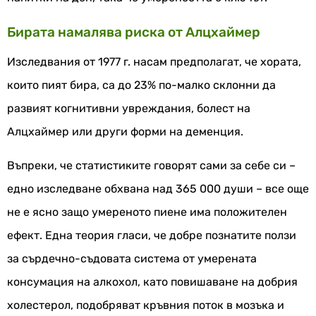
Бирата намалява риска от Алцхаймер
Изследвания от 1977 г. насам предполагат, че хората,
които пият бира, са до 23% по-малко склонни да
развият когнитивни увреждания, болест на
Алцхаймер или други форми на деменция.
Въпреки, че статистиките говорят сами за себе си –
едно изследване обхвана над 365 000 души – все още
не е ясно защо умереното пиене има положителен
ефект. Една теория гласи, че добре познатите ползи
за сърдечно-съдовата система от умерената
консумация на алкохол, като повишаване на добрия
холестерол, подобряват кръвния поток в мозъка и