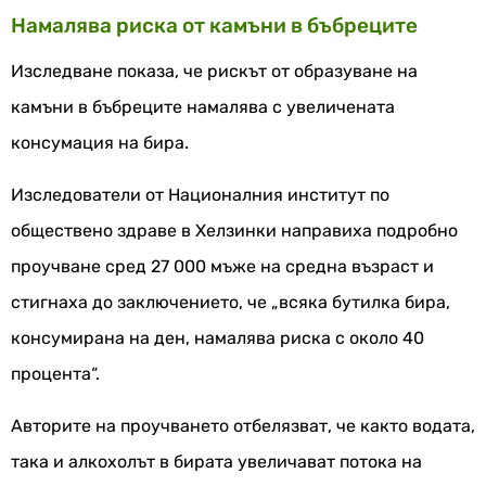
Намалява риска от камъни в бъбреците
Изследване показа, че рискът от образуване на
камъни в бъбреците намалява с увеличената
консумация на бира.
Изследователи от Националния институт по
обществено здраве в Хелзинки направиха подробно
проучване сред 27 000 мъже на средна възраст и
стигнаха до заключението, че „всяка бутилка бира,
консумирана на ден, намалява риска с около 40
процента“.
Авторите на проучването отбелязват, че както водата,
така и алкохолът в бирата увеличават потока на