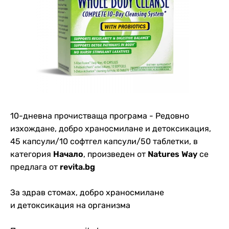
10-дневна прочистваща програма - Редовно
изхождане, добро храносмилане и детоксикация,
45 капсули/10 софтгел капсули/50 таблетки, в
категория
Начало
, произведен от
Natures Way
се
предлага от
revita.bg
За здрав стомах, добро храносмилане
и детоксикация на организма