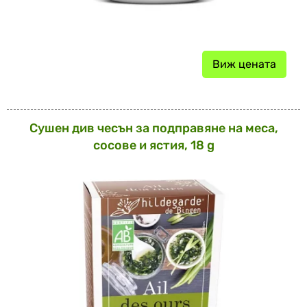
Виж цената
Сушен див чесън за подправяне на меса,
сосове и ястия, 18 g