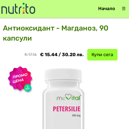
Начало
☰
Антиоксидант - Магданоз, 90
капсули
€ 15.44 / 30.20 лв.
Купи сега
€ 17.16