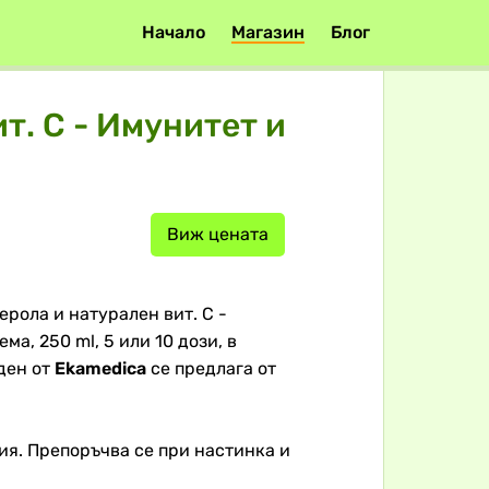
Начало
Магазин
Блог
т. С - Имунитет и
Виж цената
ерола и натурален вит. С -
а, 250 ml, 5 или 10 дози, в
ден от
Ekamedica
се предлага от
я. Препоръчва се при настинка и