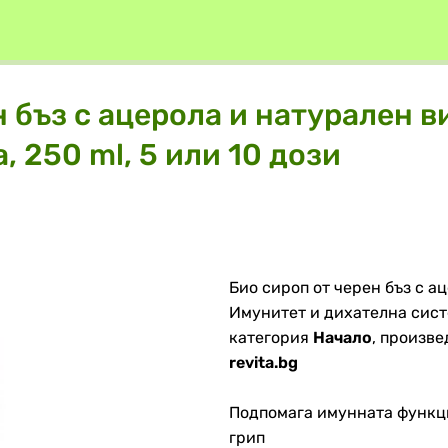
 бъз с ацерола и натурален ви
 250 ml, 5 или 10 дози
Био сироп от черен бъз с ац
Имунитет и дихателна систем
категория
Начало
, произве
revita.bg
Подпомага имунната функци
грип