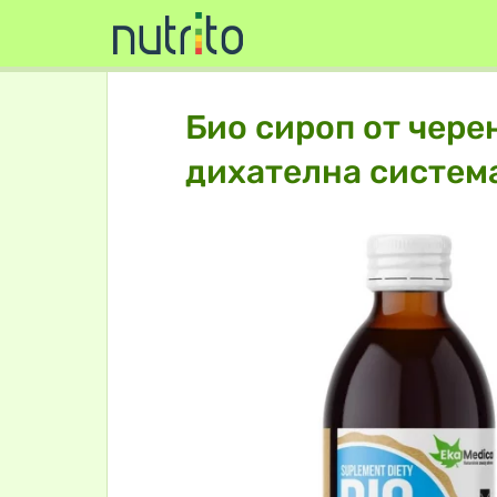
Био сироп от черен
дихателна система,