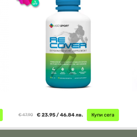
€ 23.95 / 46.84 лв.
Купи сега
€ 47.90