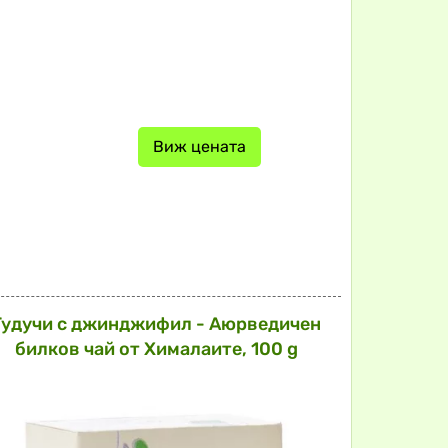
Виж цената
Гудучи с джинджифил - Аюрведичен
билков чай от Хималаите, 100 g