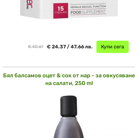
€ 24.37 / 47.66 лв.
Купи сега
€ 40.61
Бял балсамов оцет & сок от нар - за овкусяване
на салати, 250 ml