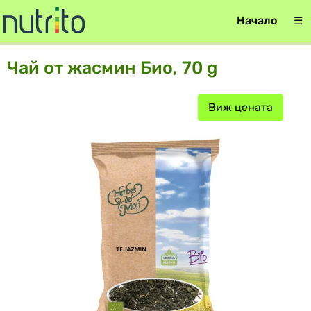
Начало
☰
Чай от жасмин Био, 70 g
Виж цената