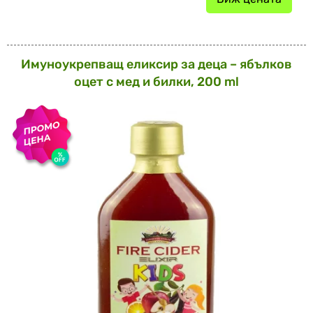
Имуноукрепващ еликсир за деца – ябълков
оцет с мед и билки, 200 ml