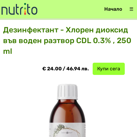
Начало
☰
Дезинфектант - Хлорен диоксид
във воден разтвор CDL 0.3% , 250
ml
€ 24.00 / 46.94 лв.
Купи сега