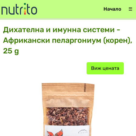
Начало
☰
Дихателна и имунна системи -
Африкански пеларгониум (корен),
25 g
Виж цената