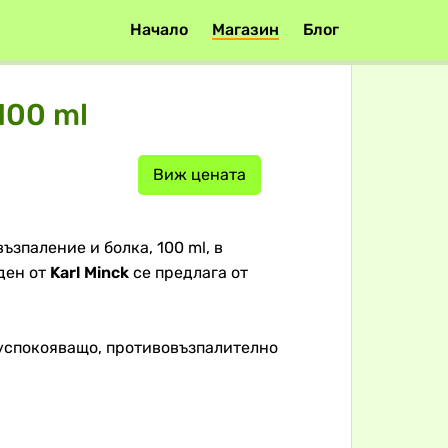
Начало
Магазин
Блог
100 ml
Виж цената
възпаление и болка, 100 ml, в
ден от
Karl Minck
се предлага от
успокояващо, противовъзпалително