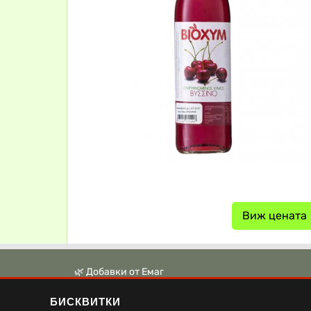
Виж цената
🌿 Добавки от Емаг
🌿 Аптека Ревита
БИСКВИТКИ
🌿 Аптека Витания