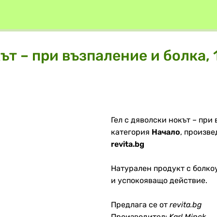
ът – при възпаление и болка, 
Гел с дяволски нокът – при 
категория
Начало
, произве
revita.bg
Натурален продукт с болко
и успокояващо действие.
Предлага се от
revita.bg
Производител:
Karl Minck