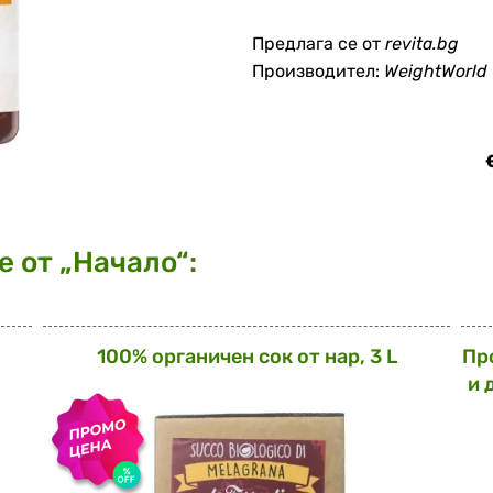
Предлага се от
revita.bg
Производител:
WeightWorld
 от „Начало“:
100% органичен сок от нар, 3 L
Пр
и 