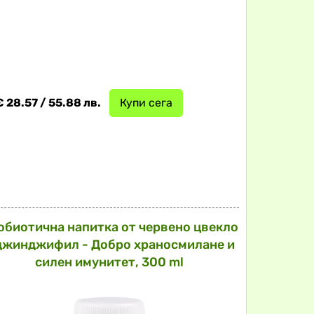
€ 28.57 / 55.88 лв.
Купи сега
обиотична напитка от червено цвекло
джинджифил - Добро храносмилане и
силен имунитет, 300 ml