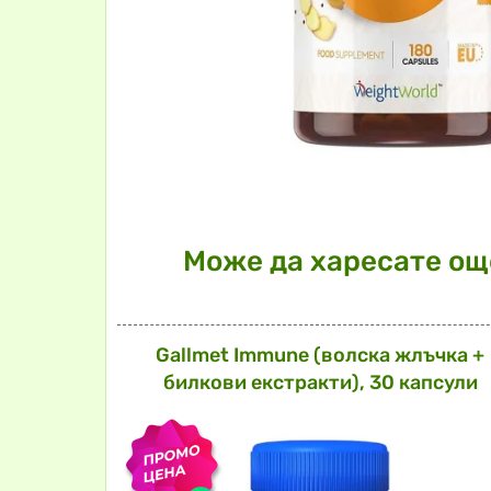
Може да харесате още
Gallmet Immune (волска жлъчка +
билкови екстракти), 30 капсули