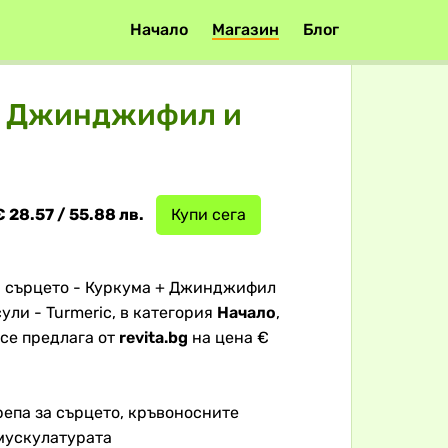
Начало
Магазин
Блог
 + Джинджифил и
€ 28.57 / 55.88 лв.
Купи сега
 и сърцето - Куркума + Джинджифил
ули - Turmeric, в категория
Начало
,
се предлага от
revita.bg
на цена €
епа за сърцето, кръвоносните
 мускулатуратa