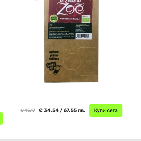
€ 34.54 / 67.55 лв.
Купи сега
€ 43.17