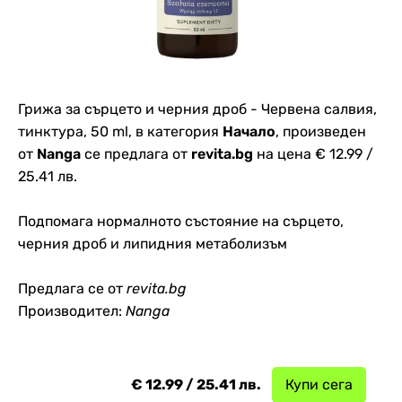
Грижа за сърцето и черния дроб - Червена салвия,
тинктура, 50 ml, в категория
Начало
, произведен
от
Nanga
се предлага от
revita.bg
на цена € 12.99 /
25.41 лв.
Подпомага нормалното състояние на сърцето,
черния дроб и липидния метаболизъм
Предлага се от
revita.bg
Производител:
Nanga
€ 12.99 / 25.41 лв.
Купи сега