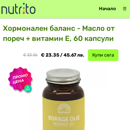
Начало
☰
Хормонален баланс - Масло от
пореч + витамин Е, 60 капсули
€ 23.35 / 45.67 лв.
Купи сега
€ 33.36