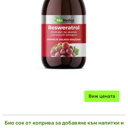
Виж цената
Био сок от коприва за добавяне към напитки и