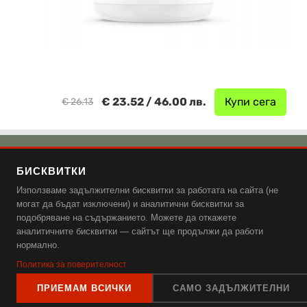
€ 23.52 / 46.00 лв.
Купи сега
€ 26.13
🌿 Добавки от Емаг
БИСКВИТКИ
🌿 Аптека Ревита
Използваме задължителни бисквитки за работата на сайта (не
🌿 Аптека Витания
могат да бъдат изключени) и аналитични бисквитки за
подобряване на съдържанието. Можете да откажете
Поверителност и защита на данните, бисквитки и общи
аналитичните бисквитки — сайтът ще продължи да работи
нормално.
условия.
Политика за поверителност
ПРИЕМАМ ВСИЧКИ
САМО ЗАДЪЛЖИТЕЛНИ