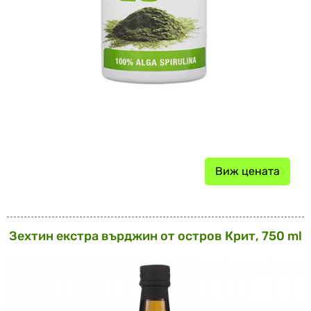
Виж цената
Зехтин екстра върджин от остров Крит, 750 ml