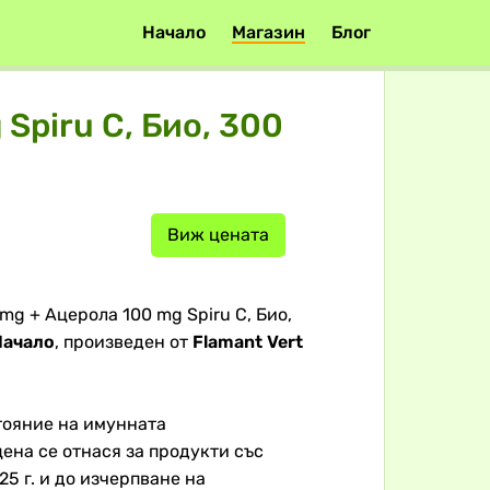
Начало
Магазин
Блог
Spiru C, Био, 300
Виж цената
g + Aцерола 100 mg Spiru C, Био,
Начало
, произведен от
Flamant Vert
тояние на имунната
на се отнася за продукти със
25 г. и до изчерпване на