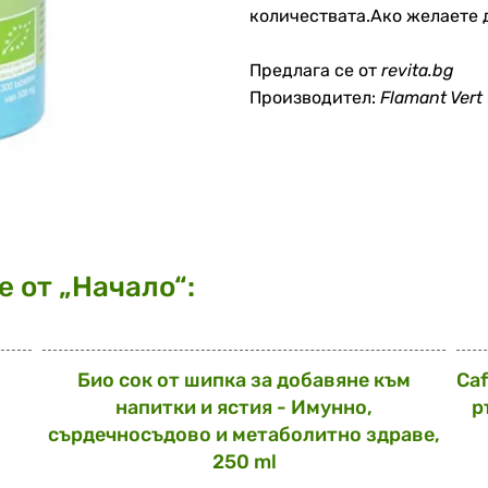
количествата.Ако желаете д
Предлага се от
revita.bg
Производител:
Flamant Vert
 от „Начало“:
Био сок от шипка за добавяне към
Caf
напитки и ястия - Имунно,
р
сърдечносъдово и метаболитно здраве,
250 ml