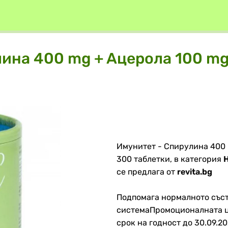
ина 400 mg + Aцерола 100 mg 
Имунитет - Спирулина 400 m
300 таблетки, в категория
се предлага от
revita.bg
Подпомага нормалното със
системаПромоционалната це
срок на годност до 30.09.20