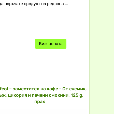
а поръчате продукт на редовна ...
Виж цената
feol – заместител на кафе - От ечемик,
ъж, цикория и печени смокини, 125 g,
прах