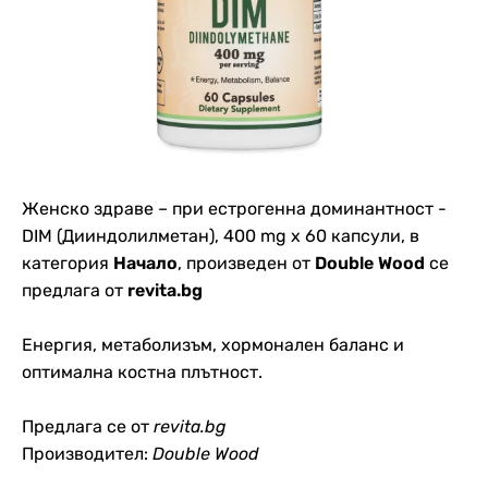
Женско здраве – при естрогенна доминантност -
DIM (Дииндолилметан), 400 mg х 60 капсули, в
категория
Начало
, произведен от
Double Wood
се
предлага от
revita.bg
Енергия, метаболизъм, хормонален баланс и
оптимална костна плътност.
Предлага се от
revita.bg
Производител:
Double Wood