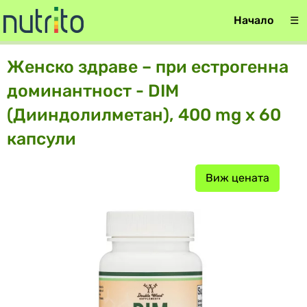
Начало
☰
Женско здраве – при естрогенна
доминантност - DIM
(Дииндолилметан), 400 mg х 60
капсули
Виж цената