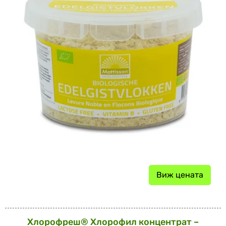
Виж цената
Хлорофреш® Хлорофил концентрат –