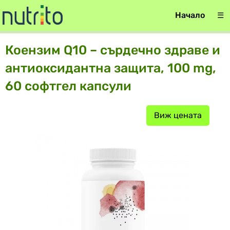
Начало
☰
Коензим Q10 – сърдечно здраве и
антиоксидантна защита, 100 mg,
60 софтгел капсули
Виж цената