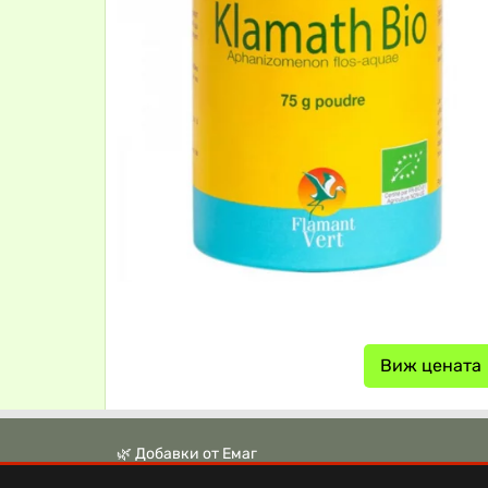
Виж цената
🌿 Добавки от Емаг
🌿 Аптека Ревита