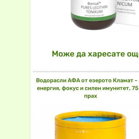
Може да харесате още
Водорасли АФА от езерото Кламат -
енергия, фокус и силен имунитет, 75 
прах