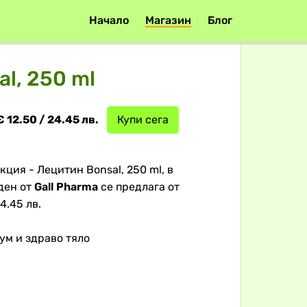
Начало
Магазин
Блог
l, 250 ml
€ 12.50 / 24.45 лв.
Купи сега
ция - Лецитин Bonsal, 250 ml, в
ден от
Gall Pharma
се предлага от
4.45 лв.
 ум и здраво тяло