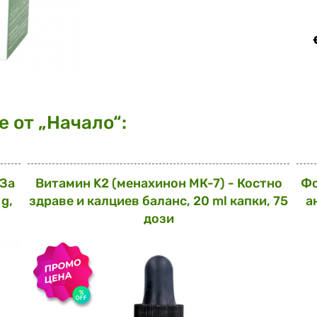
 от „Начало“:
 За
Витамин K2 (менахинон МК-7) - Костно
Фо
g,
здраве и калциев баланс, 20 ml капки, 75
а
дози