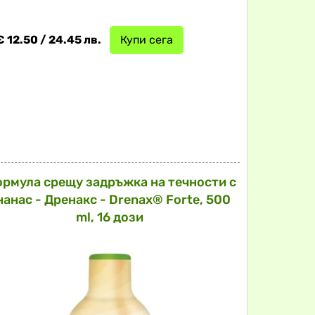
€ 12.50 / 24.45 лв.
Купи сега
рмула срещу задръжка на течности с
нанас - Дренакс - Drenax® Forte, 500
ml, 16 дози