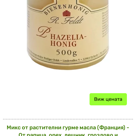
Виж цената
Микс от растителни гурме масла (Франция) -
От рапица, орех, лешник, гроздово и