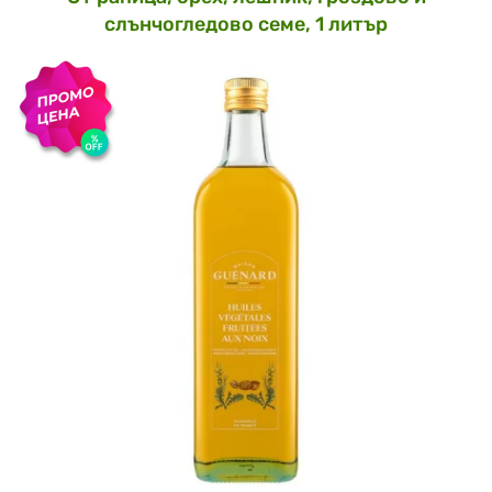
слънчогледово семе, 1 литър