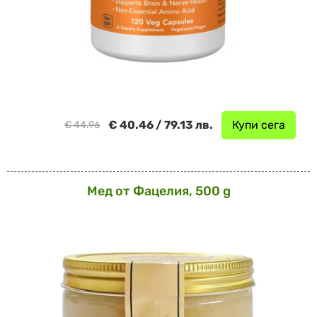
€ 40.46 / 79.13 лв.
Купи сега
€ 44.96
Мед от Фацелия, 500 g