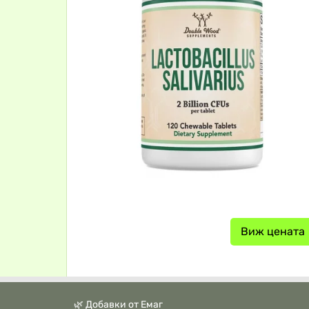
Виж цената
🌿 Добавки от Емаг