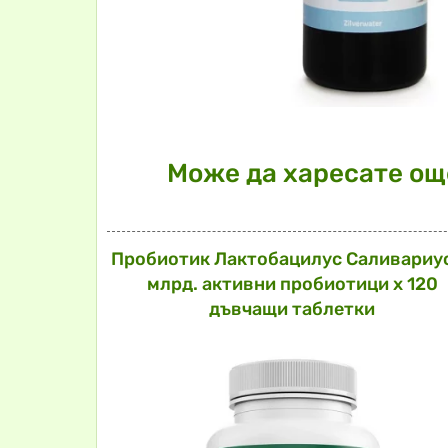
Може да харесате още
Пробиотик Лактобацилус Саливариус
млрд. активни пробиотици х 120
дъвчащи таблетки