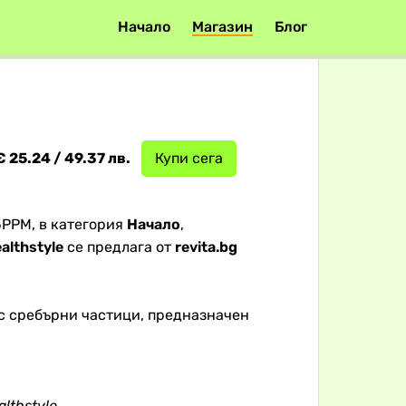
Начало
Магазин
Блог
€ 25.24 / 49.37 лв.
Купи сега
5PPM, в категория
Начало
,
althstyle
се предлага от
revita.bg
с сребърни частици, предназначен
althstyle