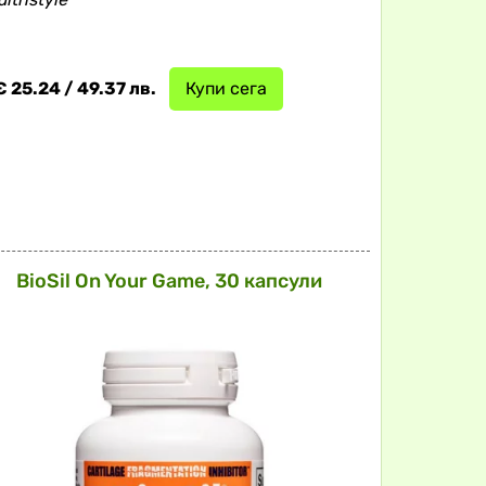
€ 25.24 / 49.37 лв.
Купи сега
BioSil On Your Game, 30 капсули