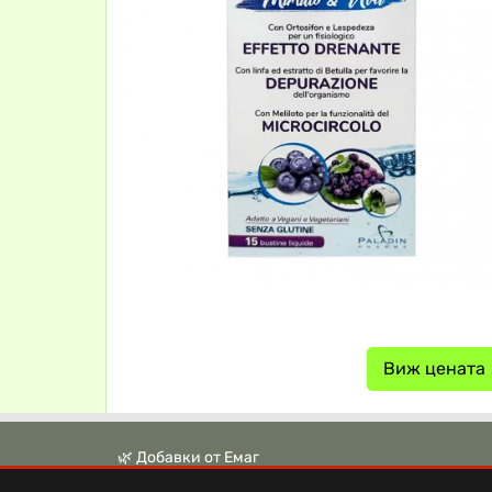
Виж цената
🌿 Добавки от Емаг
🌿 Аптека Ревита