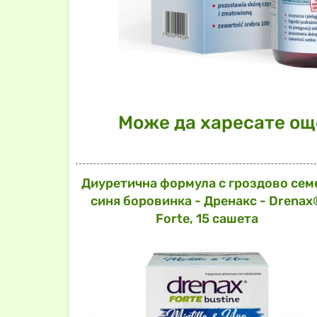
Може да харесате още
Диуретична формула с гроздово сем
синя боровинка - Дренакс - Drenax
Forte, 15 сашета