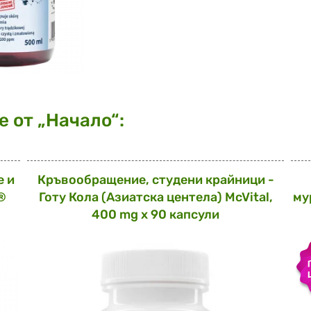
 от „Начало“:
е и
Кръвообращение, студени крайници -
®
Готу Кола (Азиатска центела) McVital,
му
400 mg x 90 капсули