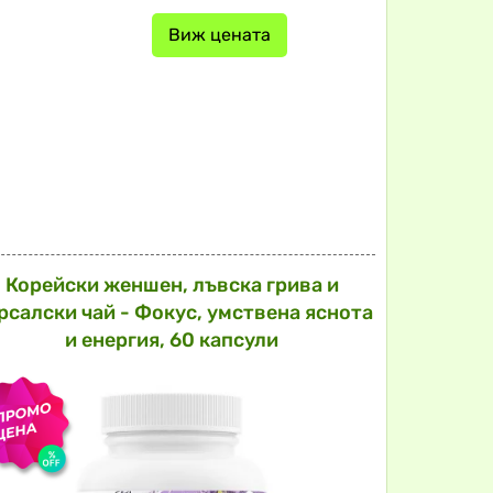
Виж цената
Корейски женшен, лъвска грива и
рсалски чай - Фокус, умствена яснота
и енергия, 60 капсули