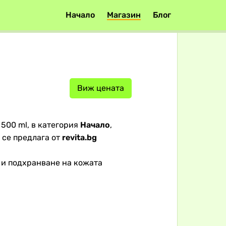
Начало
Магазин
Блог
Виж цената
500 ml, в категория
Начало
,
се предлага от
revita.bg
 и подхранване на кожата