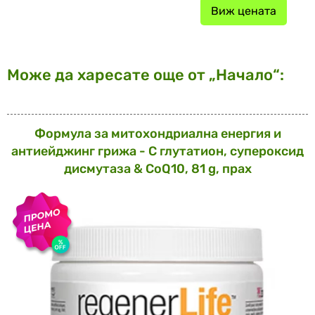
Виж цената
Може да харесате още от „Начало“:
Формула за митохондриална енергия и
антиейджинг грижа - С глутатион, супероксид
дисмутаза & CoQ10, 81 g, прах