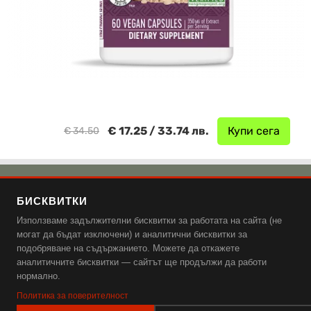
€ 17.25 / 33.74 лв.
Купи сега
€ 34.50
🌿 Добавки от Емаг
БИСКВИТКИ
🌿 Аптека Ревита
Използваме задължителни бисквитки за работата на сайта (не
🌿 Аптека Витания
могат да бъдат изключени) и аналитични бисквитки за
подобряване на съдържанието. Можете да откажете
Поверителност и защита на данните, бисквитки и общи
аналитичните бисквитки — сайтът ще продължи да работи
нормално.
условия.
Политика за поверителност