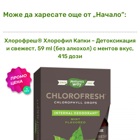
Може да харесате още от „Начало“:
Хлорофреш® Хлорофил Капки – Детоксикация
и свежест, 59 ml (без алкохол) с ментов вкус,
415 дози