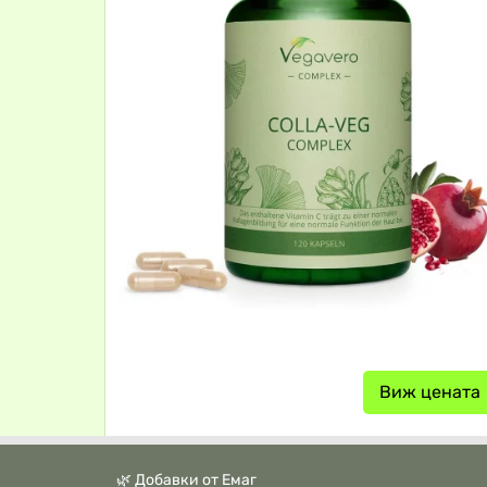
Виж цената
🌿 Добавки от Емаг