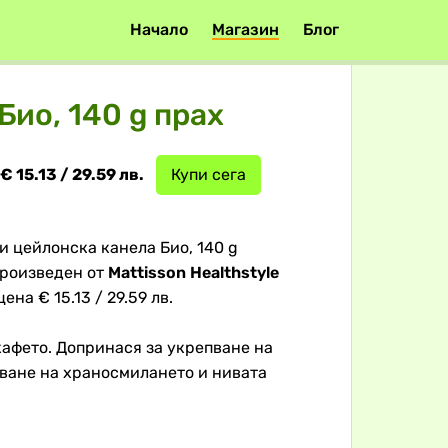
Начало
Магазин
Блог
ио, 140 g прах
€ 15.13 / 29.59 лв.
Купи сега
и цейлонска канела Био, 140 g
произведен от
Mattisson Healthstyle
ена € 15.13 / 29.59 лв.
кафето. Допринася за укрепване на
ване на храносмилането и нивата