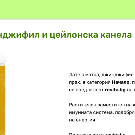
нджифил и цейлонска канела Б
Лате с матча, джинджифил 
прах, в категория
Начало
, 
се предлага от
revita.bg
на ц
Растителен заместител на 
имунната система, подобря
на енергия
Предлага се от
revita.bg