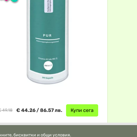
€ 44.26 / 86.57 лв.
Купи сега
€ 49.18
нните, бисквитки и общи условия.