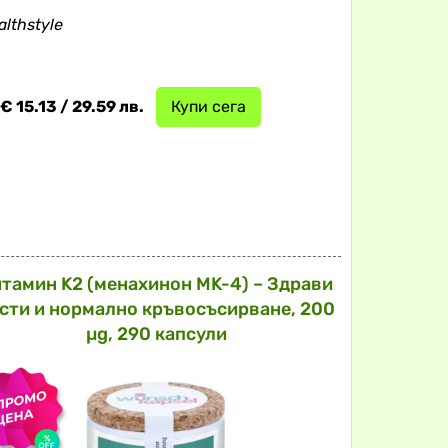
althstyle
€ 15.13 / 29.59 лв.
Купи сега
тамин K2 (менахинон MK-4) – Здрави
сти и нормално кръвосъсирване, 200
µg, 290 капсули