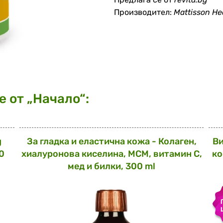
Производител:
Mattisson He
 от „Начало“:
g
За гладка и еластична кожа - Колаген,
Ви
0
хиалуронова киселина, МСМ, витамин С,
ко
мед и билки, 300 ml