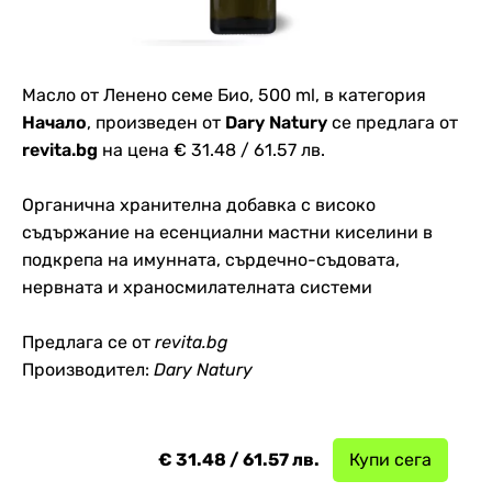
Масло от Ленено семе Био, 500 ml, в категория
Начало
, произведен от
Dary Natury
се предлага от
revita.bg
на цена € 31.48 / 61.57 лв.
Органична хранителна добавка с високо
съдържание на есенциални мастни киселини в
подкрепа на имунната, сърдечно-съдовата,
нервната и храносмилателната системи
Предлага се от
revita.bg
Производител:
Dary Natury
€ 31.48 / 61.57 лв.
Купи сега