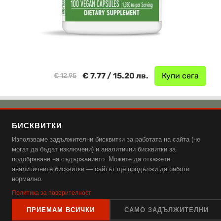
€ 7.77 / 15.20 лв.
Купи сега
€ 12.95
🌿 Добавки от Емаг
БИСКВИТКИ
🌿 Аптека Ревита
Използваме задължителни бисквитки за работата на сайта (не
🌿 Аптека Витания
могат да бъдат изключени) и аналитични бисквитки за
подобряване на съдържанието. Можете да откажете
Поверителност и защита на данните, бисквитки и общи
аналитичните бисквитки — сайтът ще продължи да работи
нормално.
условия.
Политика за поверителност
ПРИЕМАМ ВСИЧКИ
САМО ЗАДЪЛЖИТЕЛНИ