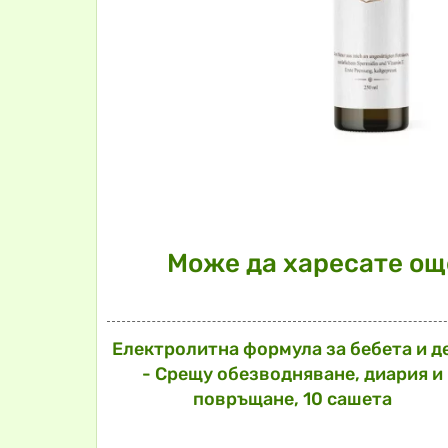
Може да харесате още
Електролитна формула за бебета и д
- Срещу обезводняване, диария и
повръщане, 10 сашета