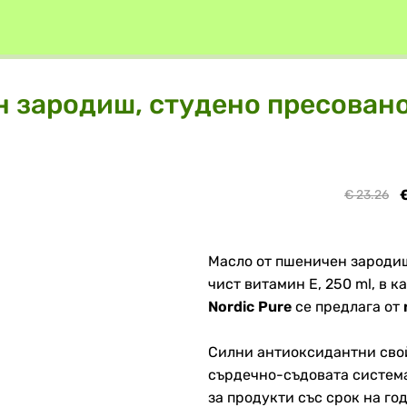
 зародиш, студено пресовано
€
€ 23.26
Масло от пшеничен зародиш
чист витамин Е, 250 ml, в 
Nordic Pure
се предлага от
Силни антиоксидантни свой
сърдечно-съдовата систем
за продукти със срок на годн