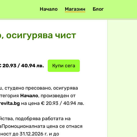
Начало
Магазин
Блог
, осигурява чист
 20.93 / 40.94 лв.
Купи сега
, студено пресовано, осигурява
категория
Начало
, произведен от
revita.bg
на цена € 20.93 / 40.94 лв.
ства, подобрява работата на
аПромоционалната цена се отнася
ост до 31.12.2026 г. и до