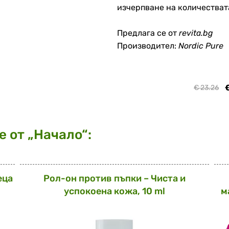
изчерпване на количествата.
Предлага се от
revita.bg
Производител:
Nordic Pure
€
€ 23.26
 от „Начало“:
еца
Рол-он против пъпки – Чиста и
успокоена кожа, 10 ml
м