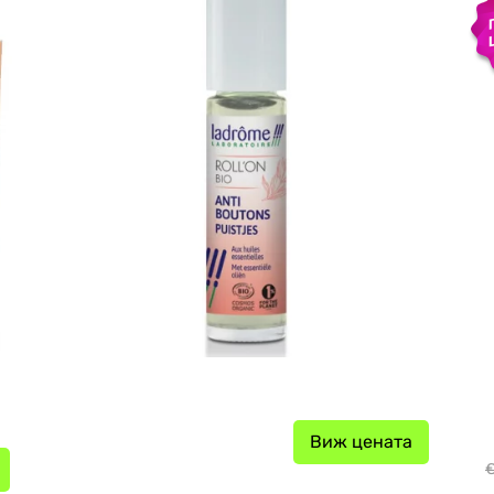
Виж цената
€