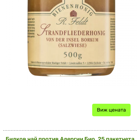
Виж цената
Билков чай против Алергии Био, 25 пакетчета