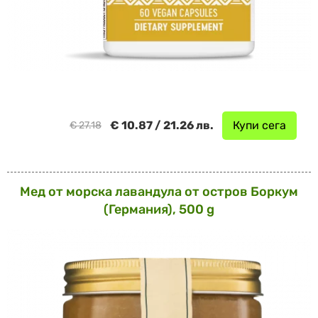
€ 10.87 / 21.26 лв.
Купи сега
€ 27.18
Мед от морска лавандула от остров Боркум
(Германия), 500 g