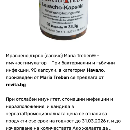
Мравчено дърво (лапачо) Maria Treben® –
имуностимулатор - При бактериални и гъбични
инфекции, 90 капсули, в категория
Начало
,
произведен от
Maria Treben
се предлага от
revita.bg
При отслабен имунитет, стомашни инфекции и
неразположения, и кандида в
черватаПромоционалната цена се отнася за
продукти със срок на годност до 31.03.2026 г. и до
изчерпване на количествата.Ако желаете да ...