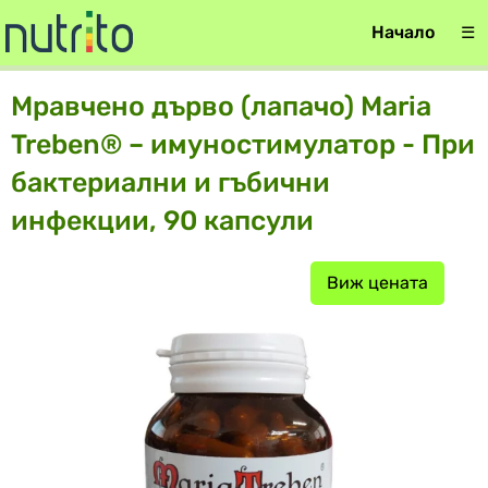
Начало
☰
Мравчено дърво (лапачо) Maria
Treben® – имуностимулатор - При
бактериални и гъбични
инфекции, 90 капсули
Виж цената