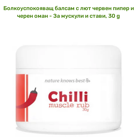
Болкоуспокояващ балсам с лют червен пипер и
черен оман - За мускули и стави, 30 g