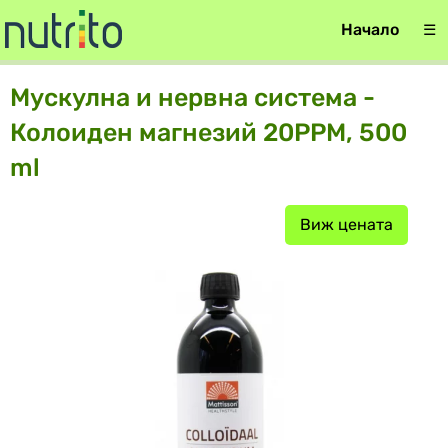
Начало
☰
Мускулна и нервна система -
Колоиден магнезий 20PPM, 500
ml
Виж цената