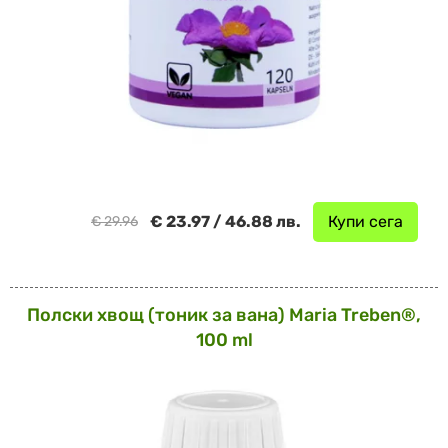
€ 23.97 / 46.88 лв.
Купи сега
€ 29.96
Полски хвощ (тоник за вана) Maria Treben®,
100 ml