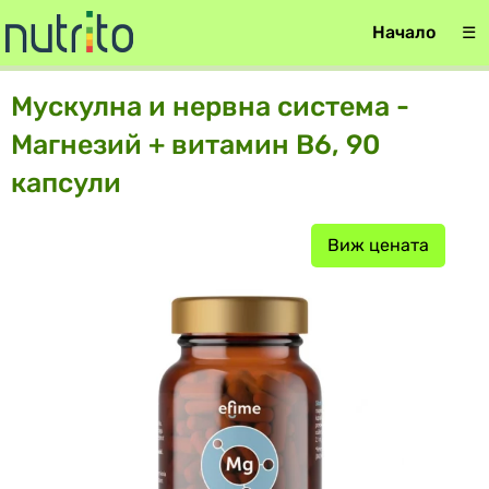
Начало
☰
Мускулна и нервна система -
Магнезий + витамин B6, 90
капсули
Виж цената