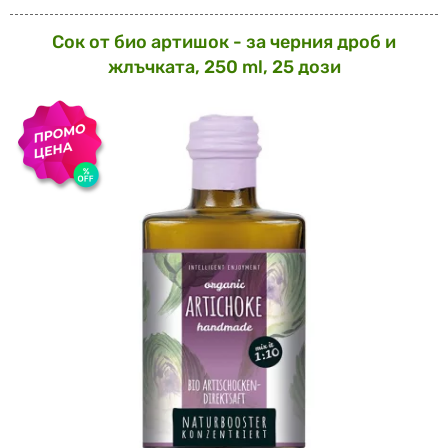
Сок от био артишок - за черния дроб и
жлъчката, 250 ml, 25 дози