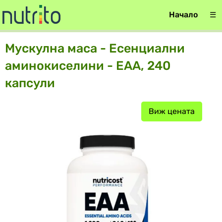
Начало
☰
Мускулна маса - Есенциални
аминокиселини - EAA, 240
капсули
Виж цената