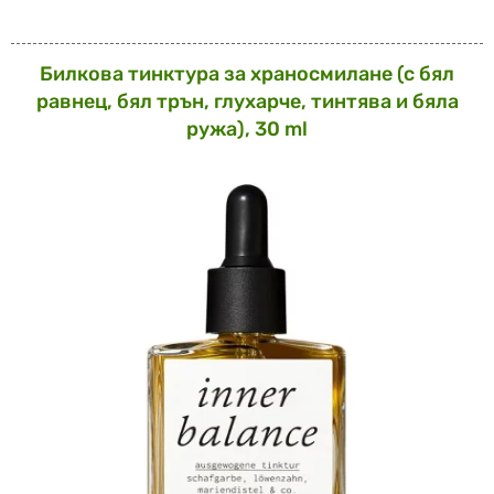
Билкова тинктура за храносмилане (с бял
равнец, бял трън, глухарче, тинтява и бяла
ружа), 30 ml