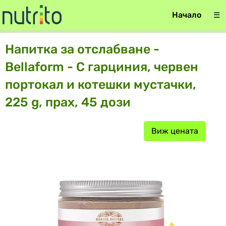
Начало
☰
Напитка за отслабване -
Bellaform - С гарциния, червен
портокал и котешки мустачки,
225 g, прах, 45 дози
Виж цената