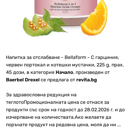
Напитка за отслабване - Bellaform - С гарциния,
червен портокал и котешки мустачки, 225 g, прах,
45 дози, в категория
Начало
, произведен от
Baerbel Drexel
се предлага от
revita.bg
За здравословна редукция на
теглотоПромоционалната цена се отнася за
продукти със срок на годност до 28.02.2026 г. и до
изчерпване на количествата.Ако желаете да
поръчате продукт на редовна цена, моля да ни ...