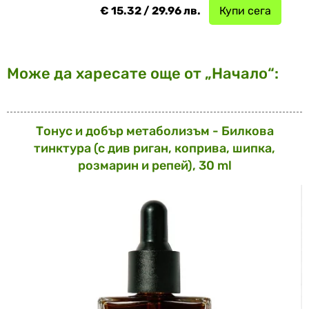
€ 15.32 / 29.96 лв.
Купи сега
Може да харесате още от „Начало“:
Тонус и добър метаболизъм - Билкова
тинктура (с див риган, коприва, шипка,
розмарин и репей), 30 ml