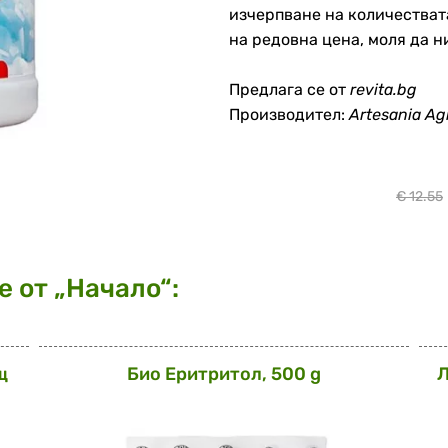
изчерпване на количестват
на редовна цена, моля да ни 
Предлага се от
revita.bg
Производител:
Artesania Ag
€ 12.55
 от „Начало“:
щ
Био Еритритол, 500 g
Л