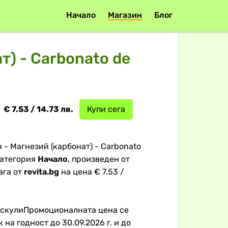
Начало
Магазин
Блог
т) - Carbonato de
€ 7.53 / 14.73 лв.
Купи сега
- Магнезий (карбонат) - Carbonato
 категория
Начало
, произведен от
ага от
revita.bg
на цена € 7.53 /
мускулиПромоционалната цена се
 на годност до 30.09.2026 г. и до