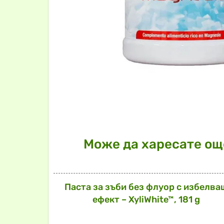
Може да харесате още
Паста за зъби без флуор с избелва
ефект – XyliWhite™, 181 g