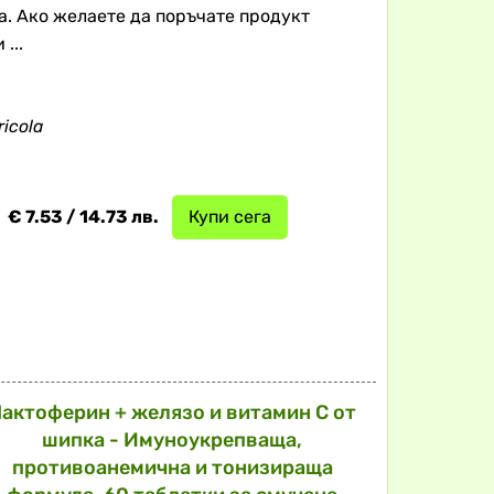
а. Ако желаете да поръчате продукт
...
ricola
€ 7.53 / 14.73 лв.
Купи сега
актоферин + желязо и витамин С от
шипка - Имуноукрепваща,
противоанемична и тонизираща