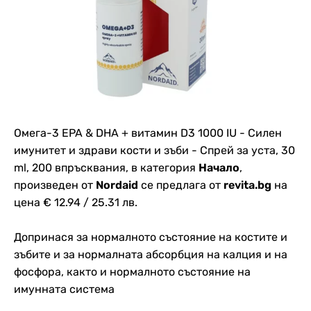
Омега-3 EPA & DHA + витамин D3 1000 IU - Силен
имунитет и здрави кости и зъби - Спрей за уста, 30
ml, 200 впръсквания, в категория
Начало
,
произведен от
Nordaid
се предлага от
revita.bg
на
цена € 12.94 / 25.31 лв.
Допринася за нормалното състояние на костите и
зъбите и за нормалната абсорбция на калция и на
фосфора, както и нормалното състояние на
имуннатa система