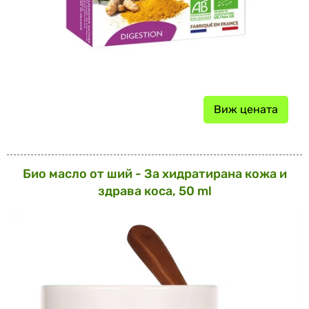
Виж цената
Био масло от ший - За хидратирана кожа и
здрава коса, 50 ml