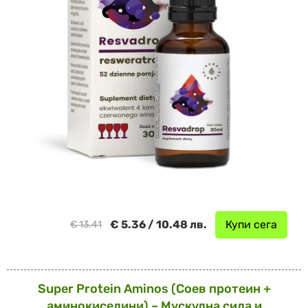
€ 5.36 / 10.48 лв.
Купи сега
€ 13.41
Super Protein Aminos (Соев протеин +
аминокиселини) – Мускулна сила и