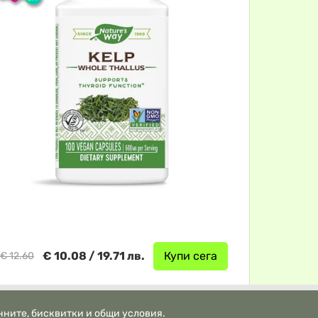
€ 10.08 / 19.71 лв.
Купи сега
€ 12.60
нните, бисквитки и общи условия.