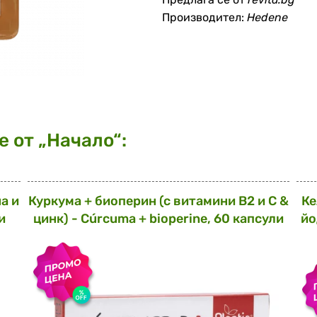
Производител:
Hedene
 от „Начало“:
а и
Куркума + биоперин (с витамини В2 и С &
Ке
и
цинк) - Cúrcuma + bioperine, 60 капсули
йо