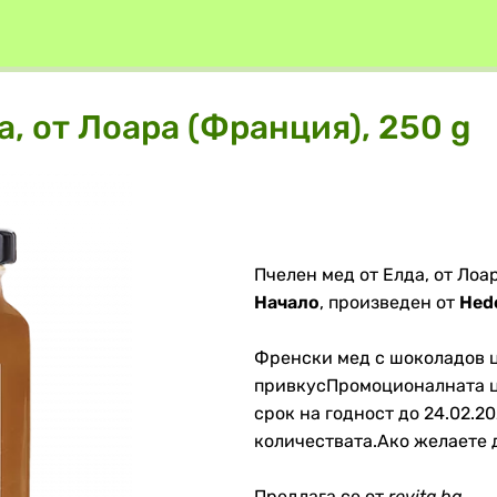
а, от Лоара (Франция), 250 g
Пчелен мед от Елда, от Лоар
Начало
, произведен от
Hed
Френски мед с шоколадов ц
привкусПромоционалната це
срок на годност до 24.02.20
количествата.Ако желаете д
Предлага се от
revita.bg