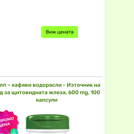
Виж цената
лп – кафяви водорасли - Източник на
д за щитовидната жлеза, 600 mg, 100
капсули