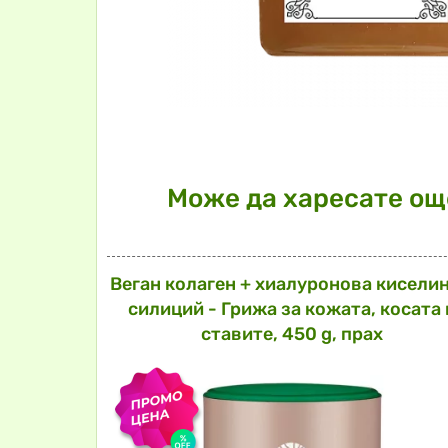
Може да харесате още
Веган колаген + хиалуронова киселин
силиций - Грижа за кожата, косата 
ставите, 450 g, прах