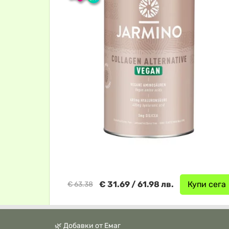
€ 31.69 / 61.98 лв.
Купи сега
€ 63.38
🌿 Добавки от Емаг