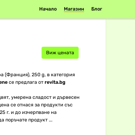
Начало
Магазин
Блог
Виж цената
а (Франция), 250 g, в категория
ene
се предлага от
revita.bg
вят, умерена сладост и дървесен
на се отнася за продукти със
25 г. и до изчерпване на
а поръчате продукт ...