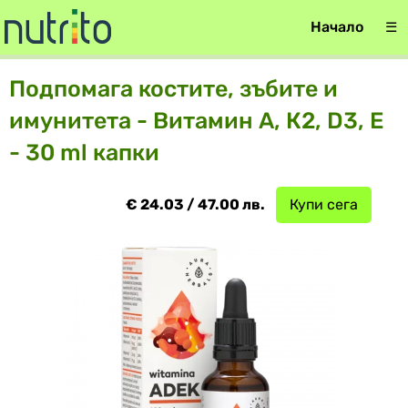
Начало
☰
Подпомага костите, зъбите и
имунитета - Витамин А, К2, D3, E
- 30 ml капки
€ 24.03 / 47.00 лв.
Купи сега