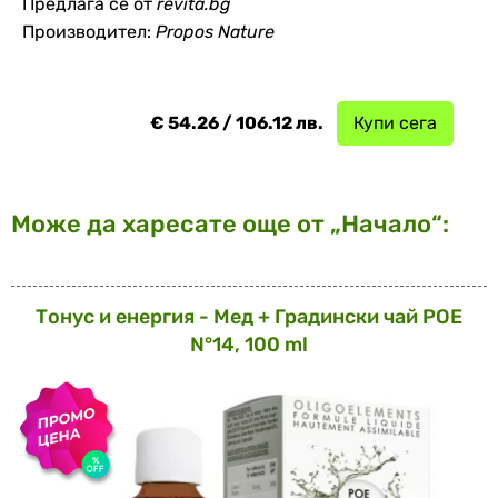
Предлага се от
revita.bg
Производител:
Propos Nature
€ 54.26 / 106.12 лв.
Купи сега
Може да харесате още от „Начало“:
Тонус и енергия - Мед + Градински чай POE
N°14, 100 ml