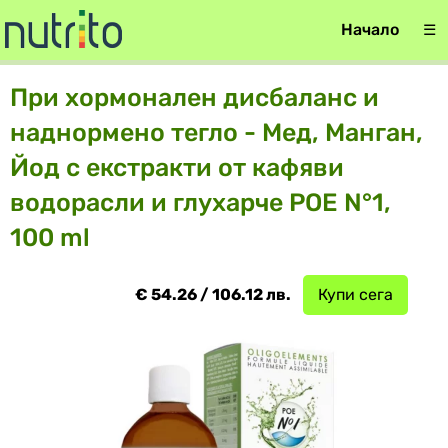
Начало
☰
При хормонален дисбаланс и
наднормено тегло - Мед, Манган,
Йод с екстракти от кафяви
водорасли и глухарче POE N°1,
100 ml
€ 54.26 / 106.12 лв.
Купи сега