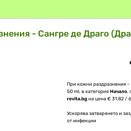
нения - Сангре де Драго (Дра
При кожни раздразнения - 
50 ml, в категория
Начало
,
revita.bg
на цена € 31.82 / 6
Ускорява затварянето и за
от инфекции