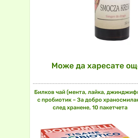
Може да харесате още
Билков чай (мента, лайка, джинджиф
с пробиотик – За добро храносмила
след хранене, 10 пакетчета