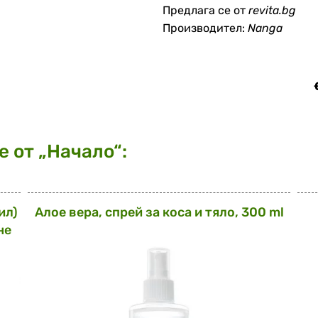
Предлага се от
revita.bg
Производител:
Nanga
 от „Начало“:
ил)
Алое вера, спрей за коса и тяло, 300 ml
не