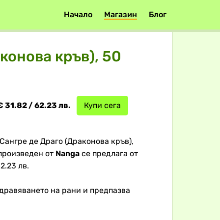
Начало
Магазин
Блог
конова кръв), 50
€ 31.82 / 62.23 лв.
Купи сега
Сангре де Драго (Драконова кръв),
 произведен от
Nanga
се предлага от
2.23 лв.
здравяването на рани и предпазва