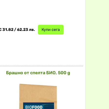
€ 31.82 / 62.23 лв.
Купи сега
Брашно от спелта БИО, 500 g