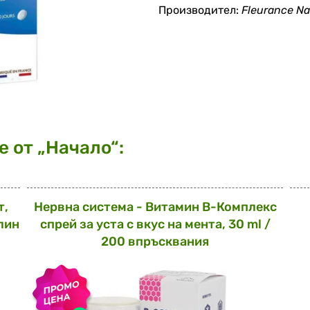
Производител:
Fleurance Na
 от „Начало“:
т,
Нервна система - Витамин В-Комплекс
лин
спрей за уста с вкус на мента, 30 ml /
200 впръсквания