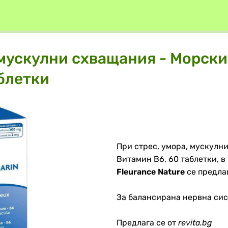
 мускулни схващания - Морски
блетки
При стрес, умора, мускулн
Витамин В6, 60 таблетки, в
Fleurance Nature
се предла
За балансирана нервна си
Предлага се от
revita.bg