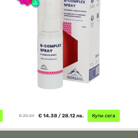
€ 14.38 / 28.12 лв.
Купи сега
€ 20.54