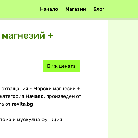
Начало
Магазин
Блог
 магнезий +
Виж цената
и схващания - Морски магнезий +
 категория
Начало
, произведен от
га от
revita.bg
стема и мускулна функция