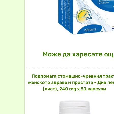
Може да харесате още
Подпомага стомашно-чревния трак
женското здраве и простата - Див пе
(лист), 240 mg х 50 капсули