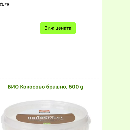
ture
Виж цената
БИО Кокосово брашно, 500 g