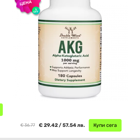
€ 29.42 / 57.54 лв.
Купи сега
€ 36.77