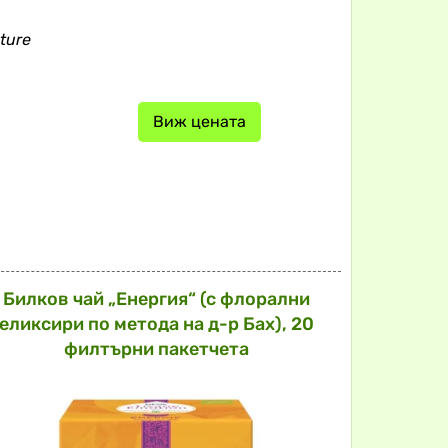
ture
Виж цената
Билков чай „Енергия“ (с флорални
еликсири по метода на д-р Бах), 20
филтърни пакетчета