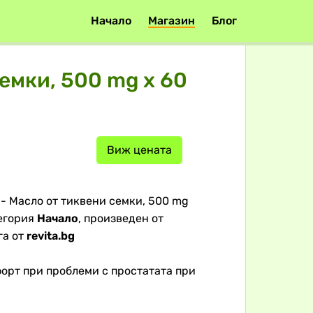
Начало
Магазин
Блог
емки, 500 mg x 60
Виж цената
 - Масло от тиквени семки, 500 mg
тегория
Начало
, произведен от
га от
revita.bg
орт при проблеми с простатата при