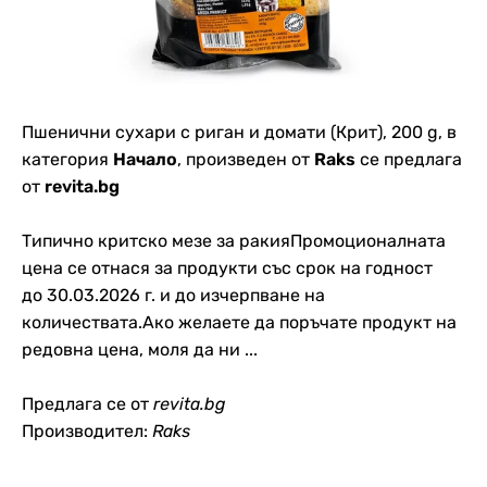
Пшенични сухари с риган и домати (Крит), 200 g, в
категория
Начало
, произведен от
Raks
се предлага
от
revita.bg
Типично критско мезе за ракияПромоционалната
цена се отнася за продукти със срок на годност
до 30.03.2026 г. и до изчерпване на
количествата.Ако желаете да поръчате продукт на
редовна цена, моля да ни ...
Предлага се от
revita.bg
Производител:
Raks