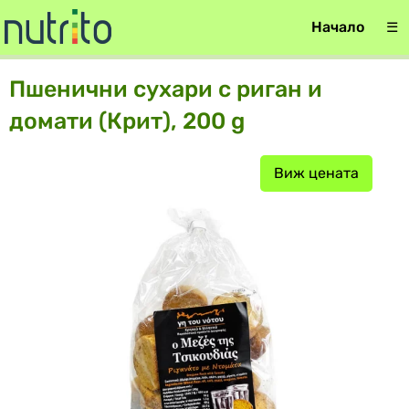
Начало
☰
Пшенични сухари с риган и
домати (Крит), 200 g
Виж цената