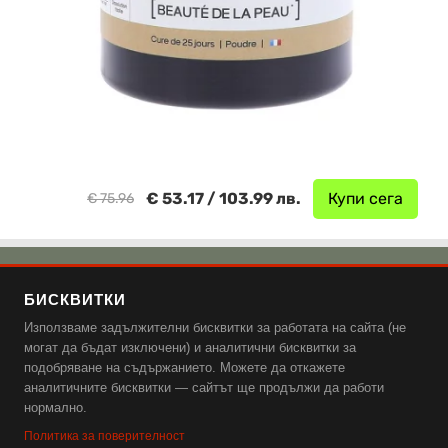
€ 53.17 / 103.99 лв.
Купи сега
€ 75.96
🌿 Добавки от Емаг
БИСКВИТКИ
🌿 Аптека Ревита
Използваме задължителни бисквитки за работата на сайта (не
🌿 Аптека Витания
могат да бъдат изключени) и аналитични бисквитки за
подобряване на съдържанието. Можете да откажете
Поверителност и защита на данните, бисквитки и общи
аналитичните бисквитки — сайтът ще продължи да работи
нормално.
условия.
Политика за поверителност