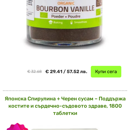
€ 29.41 / 57.52 лв.
Купи сега
€ 32.68
Японска Спирулина + Черен сусам – Поддържа
костите и сърдечно-съдовото здраве, 1800
таблетки