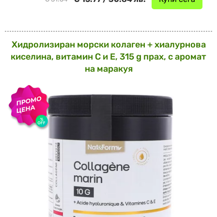
Хидролизиран морски колаген + хиалурнова
киселина, витамин С и Е, 315 g прах, с аромат
на маракуя