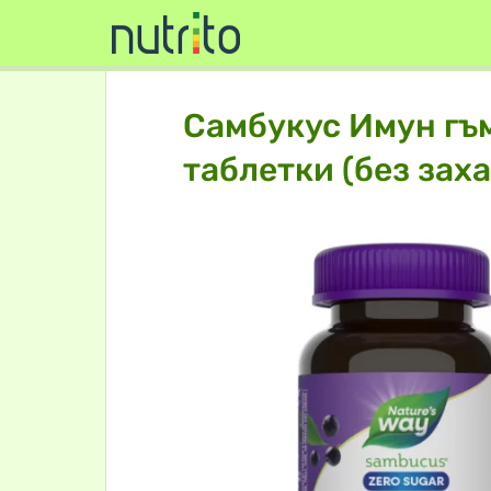
Самбукус Имун гъм
таблетки (без заха