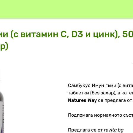
и (с витамин С, D3 и цинк), 
р)
Самбукус Имун гъми (с вита
таблетки (без захар), в кат
Natures Way
се предлага о
Подпомага нормалното със
Предлага се от
revita.bg