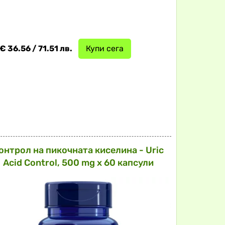
€ 36.56 / 71.51 лв.
Купи сега
онтрол на пикочната киселина - Uric
Acid Control, 500 mg х 60 капсули