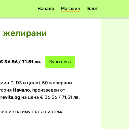
Начало
Магазин
Блог
50 желирани
€ 36.56 / 71.51 лв.
Купи сега
мин С, D3 и цинк), 50 желирани
егория
Начало
, произведен от
т
revita.bg
на цена € 36.56 / 71.51 лв.
тояние на имунната система