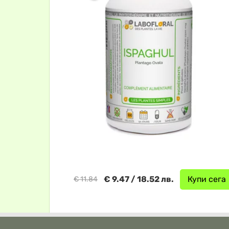
€ 9.47 / 18.52 лв.
Купи сега
€ 11.84