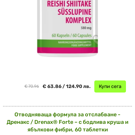
€ 63.86 / 124.90 лв.
Купи сега
€ 70.96
Отводняваща формула за отслабване -
Дренакс / Drenax® Forte – с бодлива круша и
ябълкови фибри, 60 таблетки