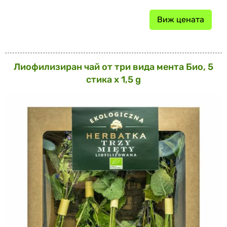
Виж цената
Лиофилизиран чай от три вида мента Био, 5
стика x 1,5 g