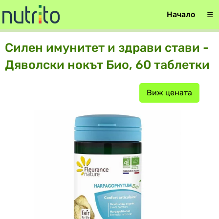
Начало
☰
Силен имунитет и здрави стави -
Дяволски нокът Био, 60 таблетки
Виж цената