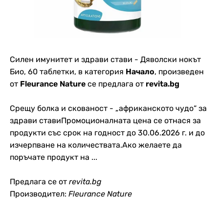
Силен имунитет и здрави стави - Дяволски нокът
Био, 60 таблетки, в категория
Начало
, произведен
от
Fleurance Nature
се предлага от
revita.bg
Срещу болка и скованост - „африканското чудо“ за
здрави ставиПромоционалната цена се отнася за
продукти със срок на годност до 30.06.2026 г. и до
изчерпване на количествата.Ако желаете да
поръчате продукт на ...
Предлага се от
revita.bg
Производител:
Fleurance Nature