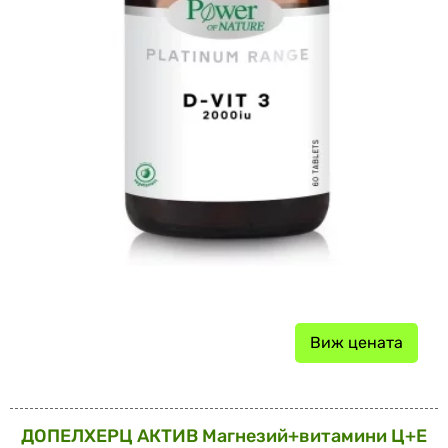
Виж цената
ДОПЕЛХЕРЦ АКТИВ Магнезий+витамини Ц+Е