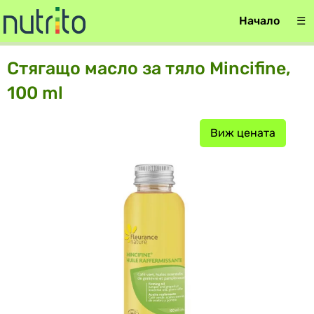
Начало
☰
Стягащо масло за тяло Mincifine,
100 ml
Виж цената