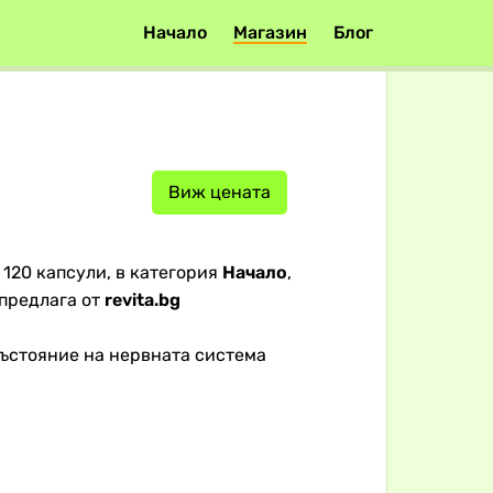
Начало
Магазин
Блог
Виж цената
 120 капсули, в категория
Начало
,
предлага от
revita.bg
ъстояние на нервната система