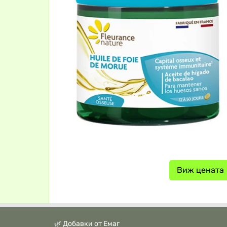
Виж цената
🌿 Добавки от Емаг