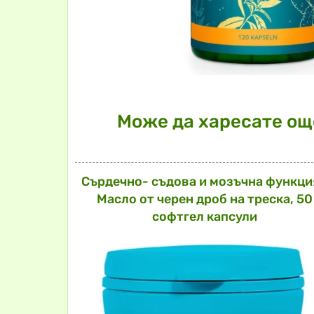
Може да харесате още
Сърдечно- съдова и мозъчна функци
Масло от черен дроб на треска, 50
софтгел капсули