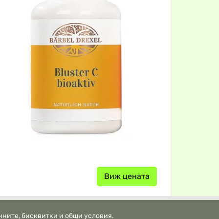
Виж цената
нните, бисквитки и общи условия.