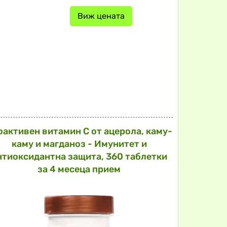
Виж цената
оактивен витамин С от ацерола, каму-
каму и магданоз - Имунитет и
нтиоксидантна защита, 360 таблетки
за 4 месеца прием