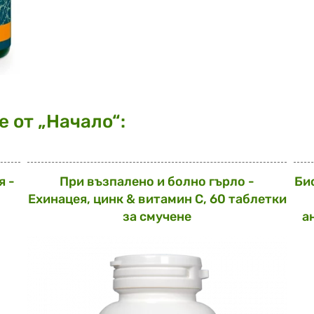
 от „Начало“:
я -
При възпалено и болно гърло -
Би
Ехинацея, цинк & витамин С, 60 таблетки
за смучене
а