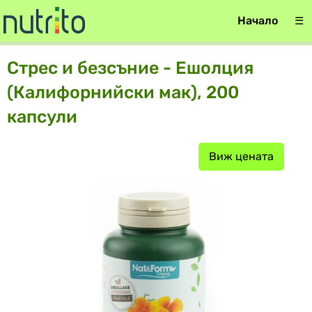
Начало
☰
Стрес и безсъние - Ешолция
(Калифорнийски мак), 200
капсули
Виж цената