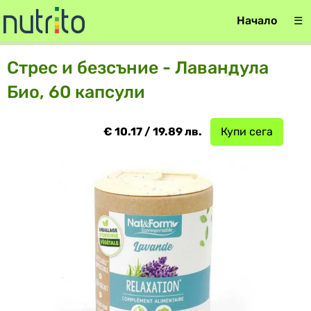
Начало
☰
Стрес и безсъние - Лавандула
Био, 60 капсули
€ 10.17 / 19.89 лв.
Купи сега