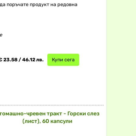
 да поръчате продукт на редовна
e
€ 23.58 / 46.12 лв.
Купи сега
томашно-чревен тракт - Горски слез
(лист), 60 капсули