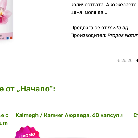
количествата. Ако желаете
цена, моля да ...
Предлага се от
revita.bg
Производител:
Propos Natur
€ 26.20
 от „Начало“:
е с
Kalmegh / Калмег Аюрведа, 60 капсули
С
ium