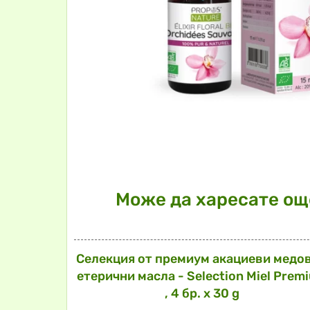
Може да харесате още
Селекция от премиум акациеви медов
етерични масла - Selection Miel Prem
, 4 бр. х 30 g