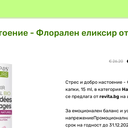
тоение - Флорален еликсир о
€ 26.20
Стрес и добро настоение -
капки, 15 ml, в категория
На
се предлага от
revita.bg
на ц
За емоционален баланс и у
напрежениеПромоционалнат
срок на годност до 31.12.20