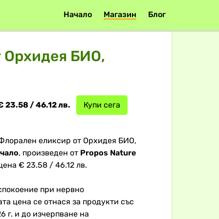
Начало
Магазин
Блог
т Орхидея БИО,
€ 23.58 / 46.12 лв.
Купи сега
 Флорален еликсир от Орхидея БИО,
чало
, произведен от
Propos Nature
ена € 23.58 / 46.12 лв.
спокоение при нервно
а цена се отнася за продукти със
26 г. и до изчерпване на